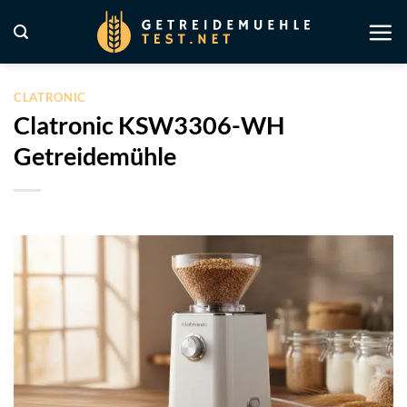
Zum
Inhalt
springen
CLATRONIC
Clatronic KSW3306-WH
Getreidemühle