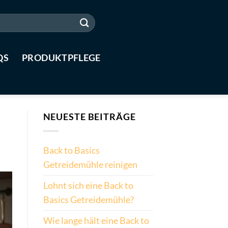
QS
PRODUKTPFLEGE
NEUESTE BEITRÄGE
Back to Basics
Getreidemühle reinigen
Lohnt sich eine Back to
Basics Getreidemühle?
Wie lange hält eine Back to