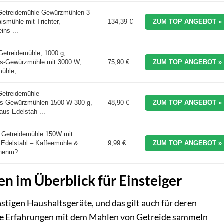
Getreidemühle Gewürzmühlen 3
smühle mit Trichter,
134,39 €
ZUM TOP ANGEBOT »
ins ...
etreidemühle, 1000 g,
ts-Gewürzmühle mit 3000 W,
75,90 €
ZUM TOP ANGEBOT »
ühle, ...
Getreidemühle
ts-Gewürzmühlen 1500 W 300 g,
48,90 €
ZUM TOP ANGEBOT »
aus Edelstah ...
 Getreidemühle 150W mit
Edelstahl – Kaffeemühle &
9,99 €
ZUM TOP ANGEBOT »
enm? ...
n im Überblick für Einsteiger
nstigen Haushaltsgeräte, und das gilt auch für deren
ste Erfahrungen mit dem Mahlen von Getreide sammeln