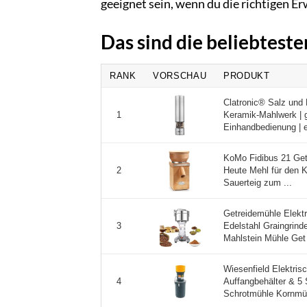
geeignet sein, wenn du die richtigen E
Das sind die beliebtest
RANK
VORSCHAU
PRODUKT
Clatronic® Salz und P
Keramik-Mahlwerk | gr
1
Einhandbedienung | e
KoMo Fidibus 21 Getr
Heute Mehl für den 
2
Sauerteig zum ...
Getreidemühle Elektr
Edelstahl Graingrind
3
Mahlstein Mühle Get 
Wiesenfield Elektrisc
Auffangbehälter & 5
4
Schrotmühle Kornmüh