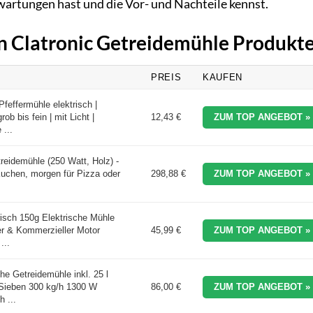
rwartungen hast und die Vor- und Nachteile kennst.
en Clatronic Getreidemühle Produkt
PREIS
KAUFEN
feffermühle elektrisch |
ob bis fein | mit Licht |
12,43 €
ZUM TOP ANGEBOT »
 ...
eidemühle (250 Watt, Holz) -
Kuchen, morgen für Pizza oder
298,88 €
ZUM TOP ANGEBOT »
isch 150g Elektrische Mühle
er & Kommerzieller Motor
45,99 €
ZUM TOP ANGEBOT »
...
he Getreidemühle inkl. 25 l
 Sieben 300 kg/h 1300 W
86,00 €
ZUM TOP ANGEBOT »
 ...