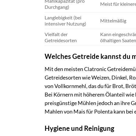
Mahlkapazität (pro
Meist für kleine
Durchgang)
Langlebigkeit (bei
Mittelmäßig
intensiver Nutzung)
Vielfalt der
Kann eingeschränk
Getreidesorten
ölhaltigen Saate
Welches Getreide kannst du 
Mit den meisten Clatronic Getreidemü
Getreidesorten wie Weizen, Dinkel, Rog
von Vollkornmehl, das du für Brot, Br
Bei Körnern mit höherem Ölanteil wie
preisgünstige Mühlen jedoch an ihre Gr
Mahlen von Mais für Polenta kann bei 
Hygiene und Reinigung