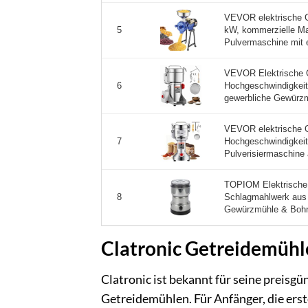
VEVOR elektrische 
kW, kommerzielle Mai
5
Pulvermaschine mit e
VEVOR Elektrische G
Hochgeschwindigkei
6
gewerbliche Gewürzm
VEVOR elektrische 
Hochgeschwindigkei
7
Pulverisiermaschine 
TOPIOM Elektrische
Schlagmahlwerk aus 
8
Gewürzmühle & Bohn
Clatronic Getreidemühle
Clatronic ist bekannt für seine preisgü
Getreidemühlen. Für Anfänger, die er