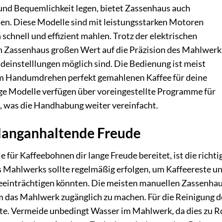
 und Bequemlichkeit legen, bietet Zassenhaus auch
len. Diese Modelle sind mit leistungsstarken Motoren
schnell und effizient mahlen. Trotz der elektrischen
n Zassenhaus großen Wert auf die Präzision des Mahlwerk
deinstelllungen möglich sind. Die Bedienung ist meist
 im Handumdrehen perfekt gemahlenen Kaffee für deine
ige Modelle verfügen über voreingestellte Programme für
, was die Handhabung weiter vereinfacht.
 langanhaltende Freude
ür Kaffeebohnen dir lange Freude bereitet, ist die richti
s Mahlwerks sollte regelmäßig erfolgen, um Kaffeereste u
beeinträchtigen könnten. Die meisten manuellen Zassenha
um das Mahlwerk zugänglich zu machen. Für die Reinigung d
ste. Vermeide unbedingt Wasser im Mahlwerk, da dies zu R