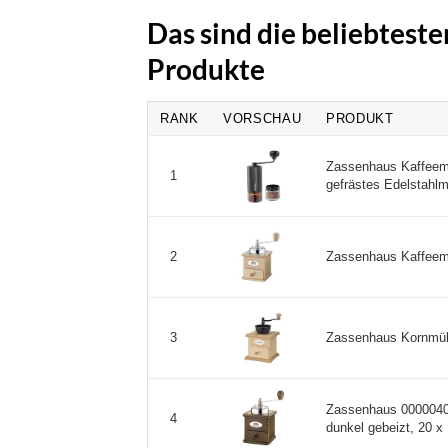
Das sind die beliebtes
Produkte
RANK
VORSCHAU
PRODUKT
Zassenhaus Kaffeem
1
gefrästes Edelstahlm
Zassenhaus Kaffeemüh
2
Zassenhaus Kornmühl
3
Zassenhaus 00000400
4
dunkel gebeizt, 20 x 