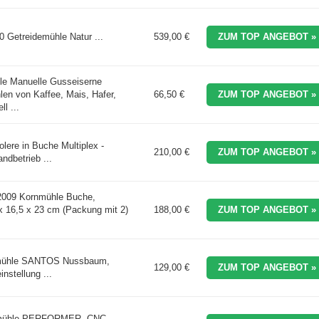
0 Getreidemühle Natur ...
539,00 €
ZUM TOP ANGEBOT »
hle Manuelle Gusseiserne
n von Kaffee, Mais, Hafer,
66,50 €
ZUM TOP ANGEBOT »
l ...
ere in Buche Multiplex -
210,00 €
ZUM TOP ANGEBOT »
ndbetrieb ...
009 Kornmühle Buche,
 x 16,5 x 23 cm (Packung mit 2)
188,00 €
ZUM TOP ANGEBOT »
mühle SANTOS Nussbaum,
129,00 €
ZUM TOP ANGEBOT »
nstellung ...
rmühle PERFORMER, CNC-