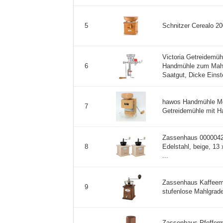
Schnitzer Cerealo 20
5
Victoria Getreidemü
Handmühle zum Mahle
6
Saatgut, Dicke Einstel
hawos Handmühle Mol
7
Getreidemühle mit Ha
Zassenhaus 0000042
Edelstahl, beige, 13
8
...
Zassenhaus Kaffee
9
stufenlose Mahlgradei
Zassenhaus Pfeffe