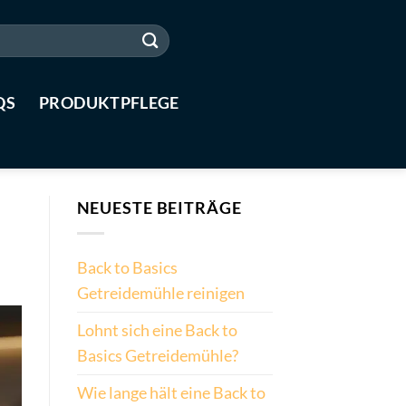
QS
PRODUKTPFLEGE
NEUESTE BEITRÄGE
Back to Basics
Getreidemühle reinigen
Lohnt sich eine Back to
Basics Getreidemühle?
Wie lange hält eine Back to