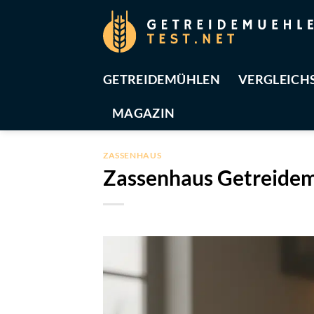
Zum
Inhalt
springen
GETREIDEMÜHLEN
VERGLEICH
MAGAZIN
ZASSENHAUS
Zassenhaus Getreidem