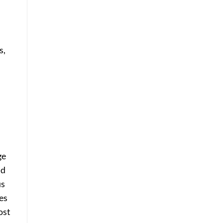
s,
ge
nd
us
es
ost