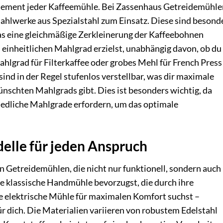
lement jeder Kaffeemühle. Bei Zassenhaus Getreidemühle
hlwerke aus Spezialstahl zum Einsatz. Diese sind besond
was eine gleichmäßige Zerkleinerung der Kaffeebohnen
n einheitlichen Mahlgrad erzielst, unabhängig davon, ob du
ahlgrad für Filterkaffee oder grobes Mehl für French Press
nd in der Regel stufenlos verstellbar, was dir maximale
wünschten Mahlgrads gibt. Dies ist besonders wichtig, da
dliche Mahlgrade erfordern, um das optimale
delle für jeden Anspruch
an Getreidemühlen, die nicht nur funktionell, sondern auch
ne klassische Handmühle bevorzugst, die durch ihre
ne elektrische Mühle für maximalen Komfort suchst –
r dich. Die Materialien variieren von robustem Edelstahl