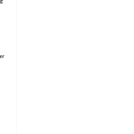
ng
er