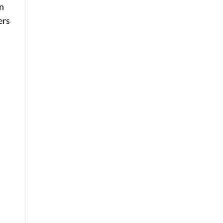
n
ers